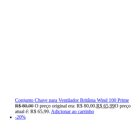
Conjunto Chave para Ventilador Britânia Wind 100 Prime
R$
80,00
O preço original era: R$ 80,00.
R$
65,99
O preço
atual é: R$ 65,99.
Adicionar ao carrinho
-20%