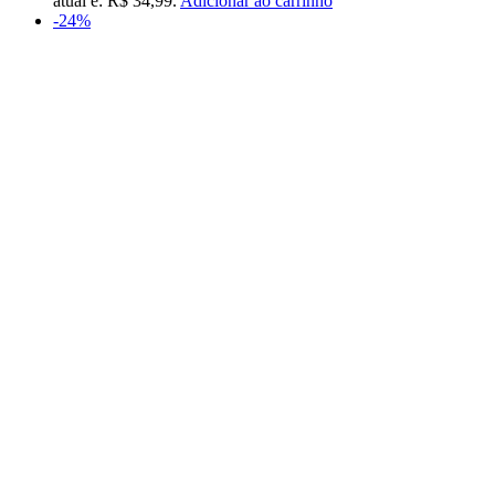
atual é: R$ 34,99.
Adicionar ao carrinho
-24%