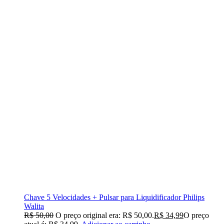
Chave 5 Velocidades + Pulsar para Liquidificador Philips
Walita
R$
50,00
O preço original era: R$ 50,00.
R$
34,99
O preço