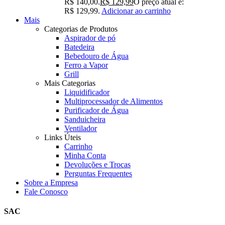
R$ 140,00.
R$
129,99
O preço atual é:
R$ 129,99.
Adicionar ao carrinho
Mais
Categorias de Produtos
Aspirador de pó
Batedeira
Bebedouro de Água
Ferro a Vapor
Grill
Mais Categorias
Liquidificador
Multiprocessador de Alimentos
Purificador de Água
Sanduicheira
Ventilador
Links Úteis
Carrinho
Minha Conta
Devoluções e Trocas
Perguntas Frequentes
Sobre a Empresa
Fale Conosco
SAC