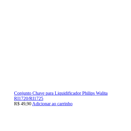
Conjunto Chave para Liquidificador Philips Walita
RI1720/RI1725
R$
49,90
Adicionar ao carrinho