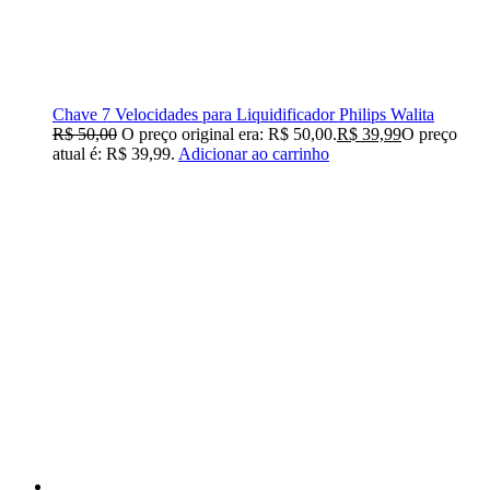
Chave 7 Velocidades para Liquidificador Philips Walita
R$
50,00
O preço original era: R$ 50,00.
R$
39,99
O preço
atual é: R$ 39,99.
Adicionar ao carrinho