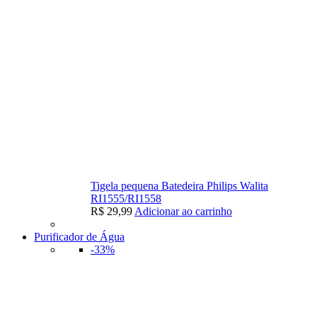
Tigela pequena Batedeira Philips Walita
RI1555/RI1558
R$
29,99
Adicionar ao carrinho
Purificador de Água
-33%