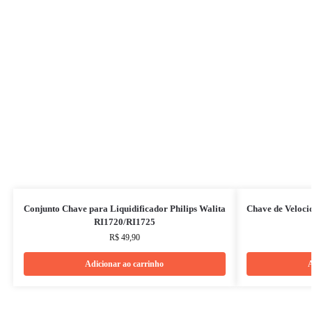
Conjunto Chave para Liquidificador Philips Walita
Chave de Veloci
RI1720/RI1725
R$
49,90
Adicionar ao carrinho
A