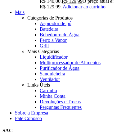
R$ 140,00.
R$
129,99
O preço atual é:
R$ 129,99.
Adicionar ao carrinho
Mais
Categorias de Produtos
Aspirador de pó
Batedeira
Bebedouro de Água
Ferro a Vapor
Grill
Mais Categorias
Liquidificador
Multiprocessador de Alimentos
Purificador de Água
Sanduicheira
Ventilador
Links Úteis
Carrinho
Minha Conta
Devoluções e Trocas
Perguntas Frequentes
Sobre a Empresa
Fale Conosco
SAC