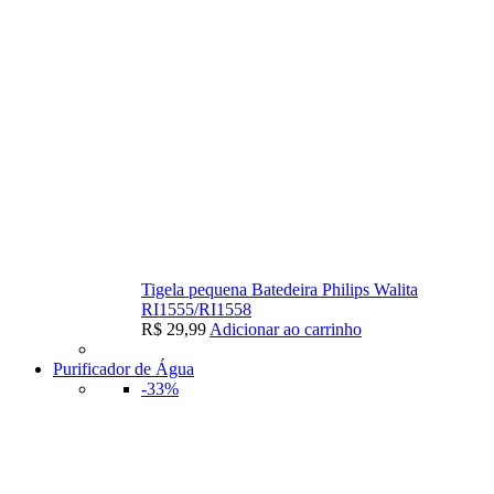
Tigela pequena Batedeira Philips Walita
RI1555/RI1558
R$
29,99
Adicionar ao carrinho
Purificador de Água
-33%