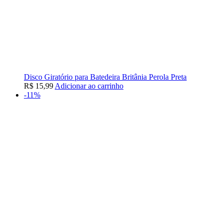
Disco Giratório para Batedeira Britânia Perola Preta
R$
15,99
Adicionar ao carrinho
-11%