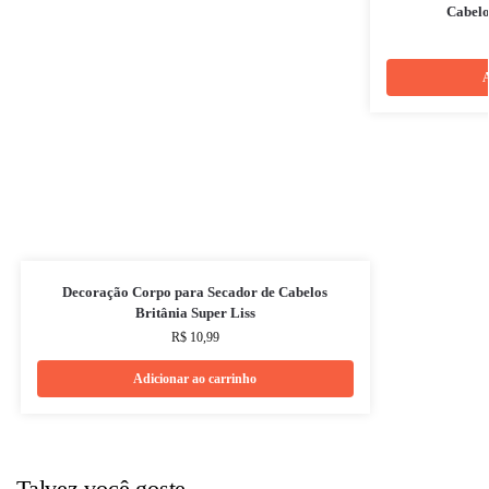
Cabelo
A
Decoração Corpo para Secador de Cabelos
Britânia Super Liss
R$
10,99
Adicionar ao carrinho
Talvez você goste