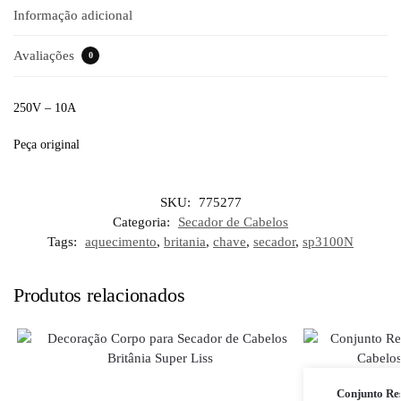
Informação adicional
Avaliações
0
250V – 10A
Peça original
SKU:
775277
Categoria:
Secador de Cabelos
Tags:
aquecimento
,
britania
,
chave
,
secador
,
sp3100N
Produtos relacionados
Conjunto Res