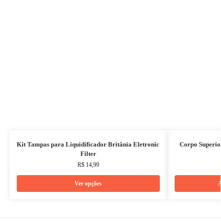
Kit Tampas para Liquidificador Britânia Eletronic
Corpo Superior
Filter
R$
14,99
Ver opções
A