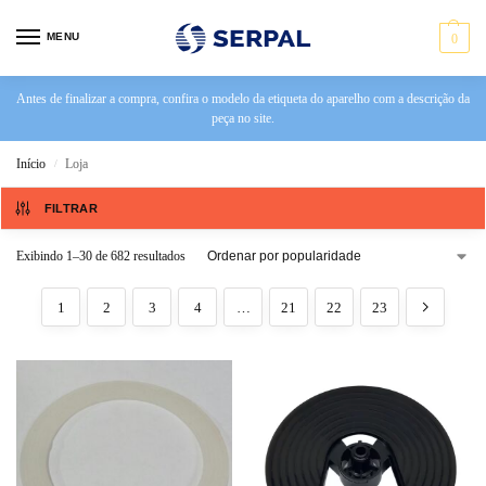
MENU
0
Antes de finalizar a compra, confira o modelo da etiqueta do aparelho com a descrição da
peça no site.
Início
Loja
/
FILTRAR
Exibindo 1–30 de 682 resultados
1
2
3
4
…
21
22
23