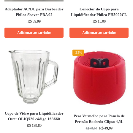
Adaptador AC/DC para Barbeador
Conector do Copo para
Philco Shaver PBA 02
Liquidificador Philco PH5000CL
R$
39,99
R$
15,00
Adicionar ao carrinho
Adicionar ao carrinho
-23%
Copo de Vidro para Liquidificador
Peso Vermelho para Panela de
Oster OLIQ520 código 163660
Pressão Rochedo Clipso 4,5L
R$
139,80
R$
49,99
R$
65,00