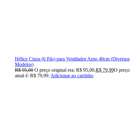
Hélice Cinza (6 Pás) para Ventilador Arno 40cm (Diversos
Modelos)
R$
95,00
O preço original era: R$ 95,00.
R$
79,99
O preço
atual é: R$ 79,99.
Adicionar ao carrinho