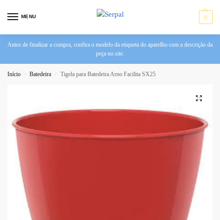
MENU
0
Antes de finalizar a compra, confira o modelo da etiqueta do aparelho com a descrição da
peça no site.
Início
Batedeira
Tigela para Batedeira Arno Facilita SX25
/
/