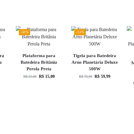
-40%
-14%
ra
Plataforma para
Tigela para Batedeira
a
Batedeira Britânia
Arno Planetária Deluxe
M
Perola Preta
500W
R$
15,00
R$
59,99
R$
25,00
R$
70,00