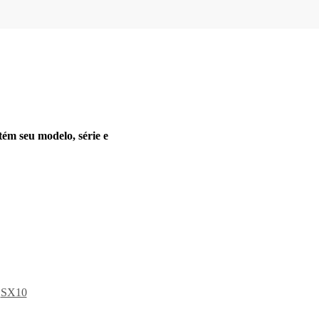
tém seu modelo, série e
,
SX10