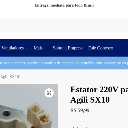
Entrega imediata para todo Brasil
Pesq
Ventiladores
Mais
Sobre a Empresa
Fale Conosco
nalizar a compra, confira o modelo da etiqueta do aparelho com a descrição da p
 Agili SX10
Estator 220V p
Agili SX10
R$
59,99