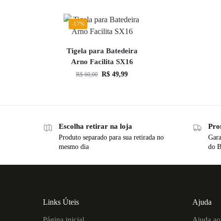
-17%
Tigela para Batedeira
Arno Facilita SX16
R$
49,99
R$
60,00
Escolha retirar na loja
Pro
Produto separado para sua retirada no
Gara
mesmo dia
do B
Links Úteis
Ajuda
Página inicial
Ajuda ao 