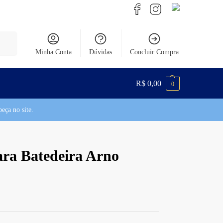
uisar
Minha Conta
Dúvidas
Concluir Compra
R$
0,00
0
eça no site.
ara Batedeira Arno