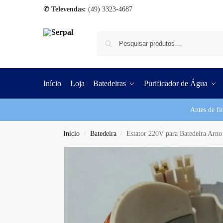
✆ Televendas:
(49) 3323-4687
Início
Loja
Batedeiras
Purificador de Água
Antes de fi
Início
Batedeira
Estator 220V para Batedeira Arno
/
/