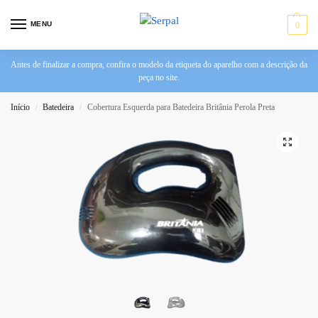
MENU
0
Antes de finalizar a compra, confira o modelo da etiqueta do aparelho com a descrição da
peça no site.
Início
Batedeira
Cobertura Esquerda para Batedeira Britânia Perola Preta
/
/