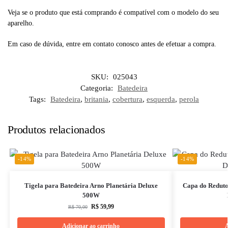
Veja se o produto que está comprando é compatível com o modelo do seu
aparelho.
Em caso de dúvida, entre em contato conosco antes de efetuar a compra.
SKU:
025043
Categoria:
Batedeira
Tags:
Batedeira
,
britania
,
cobertura
,
esquerda
,
perola
Produtos relacionados
-14%
-14%
Tigela para Batedeira Arno Planetária Deluxe
Capa do Reduto
500W
R$
59,99
R$
70,00
Adicionar ao carrinho
A