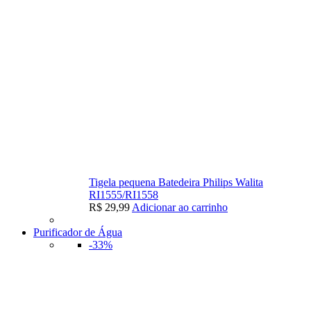
Tigela pequena Batedeira Philips Walita
RI1555/RI1558
R$
29,99
Adicionar ao carrinho
Purificador de Água
-33%