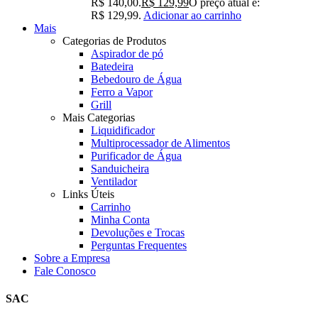
R$ 140,00.
R$
129,99
O preço atual é:
R$ 129,99.
Adicionar ao carrinho
Mais
Categorias de Produtos
Aspirador de pó
Batedeira
Bebedouro de Água
Ferro a Vapor
Grill
Mais Categorias
Liquidificador
Multiprocessador de Alimentos
Purificador de Água
Sanduicheira
Ventilador
Links Úteis
Carrinho
Minha Conta
Devoluções e Trocas
Perguntas Frequentes
Sobre a Empresa
Fale Conosco
SAC