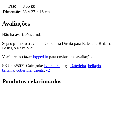
Peso
0,35 kg
Dimensões
33 × 27 × 16 cm
Avaliações
Não há avaliações ainda.
Seja o primeiro a avaliar “Cobertura Direita para Batedeira Britânia
Bellagio Neve V2”
Você precisa fazer
logged in
para enviar uma avaliação.
SKU:
025071
Categoria:
Batedeira
Tags:
Batedeira
,
bellagio
,
britania
,
cobertura
,
direita
,
v2
Produtos relacionados