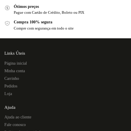
Ótimos preços
Pague com Cartão de Crédito, Boleto ou PIX
Compra 100% segura
Compre com segurança em todo o site
Links Úteis
Página inicial
Minha conta
Carrinho
Pedidos
Loja
Ajuda
Ajuda ao cliente
Fale conosco