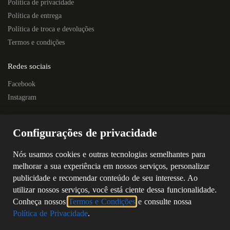
Política de privacidade
Política de entrega
Política de troca e devoluções
Termos e condições
Redes sociais
Facebook
Instagram
Localização
Configurações de privacidade
Rua Quintino Bocaiúva, 445E – Centro
Próximo à Escola Prof. Nelson Horostecki
Nós usamos cookies e outras tecnologias semelhantes para
Chapecó – SC
melhorar a sua experiência em nossos serviços, personalizar
CEP: 89802-250
publicidade e recomendar conteúdo de seu interesse. Ao
(49) 3323-4687
utilizar nossos serviços, você está ciente dessa funcionalidade.
(49) 98805-5869
Conheça nossos
Termos e Condições
e consulte nossa
Política de Privacidade
.
©
2026
SERPAL ELETRO