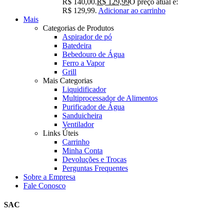
R$ 140,00.
R$
129,99
O preço atual é:
R$ 129,99.
Adicionar ao carrinho
Mais
Categorias de Produtos
Aspirador de pó
Batedeira
Bebedouro de Água
Ferro a Vapor
Grill
Mais Categorias
Liquidificador
Multiprocessador de Alimentos
Purificador de Água
Sanduicheira
Ventilador
Links Úteis
Carrinho
Minha Conta
Devoluções e Trocas
Perguntas Frequentes
Sobre a Empresa
Fale Conosco
SAC