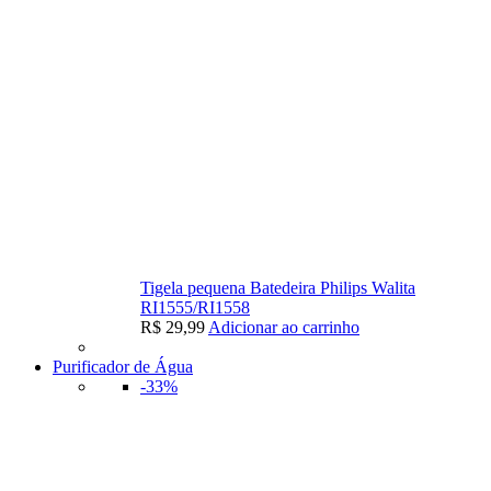
Tigela pequena Batedeira Philips Walita
RI1555/RI1558
R$
29,99
Adicionar ao carrinho
Purificador de Água
-33%