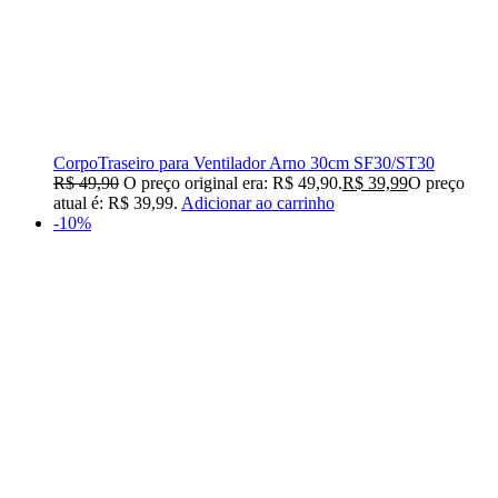
CorpoTraseiro para Ventilador Arno 30cm SF30/ST30
R$
49,90
O preço original era: R$ 49,90.
R$
39,99
O preço
atual é: R$ 39,99.
Adicionar ao carrinho
-10%