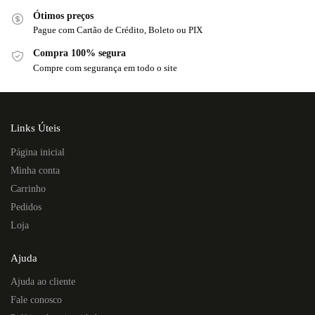
Ótimos preços
Pague com Cartão de Crédito, Boleto ou PIX
Compra 100% segura
Compre com segurança em todo o site
Links Úteis
Página inicial
Minha conta
Carrinho
Pedidos
Loja
Ajuda
Ajuda ao cliente
Fale conosco