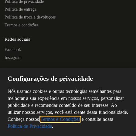
Política de privacidade
Política de entrega
Política de troca e devoluções
Termos e condições
Redes sociais
Facebook
Instagram
Localização
Configurações de privacidade
Rua Quintino Bocaiúva, 445E – Centro
Próximo à Escola Prof. Nelson Horostecki
Nós usamos cookies e outras tecnologias semelhantes para
Chapecó – SC
melhorar a sua experiência em nossos serviços, personalizar
CEP: 89802-250
publicidade e recomendar conteúdo de seu interesse. Ao
(49) 3323-4687
utilizar nossos serviços, você está ciente dessa funcionalidade.
(49) 98805-5869
Conheça nossos
Termos e Condições
e consulte nossa
Política de Privacidade
.
©
2026
SERPAL ELETRO