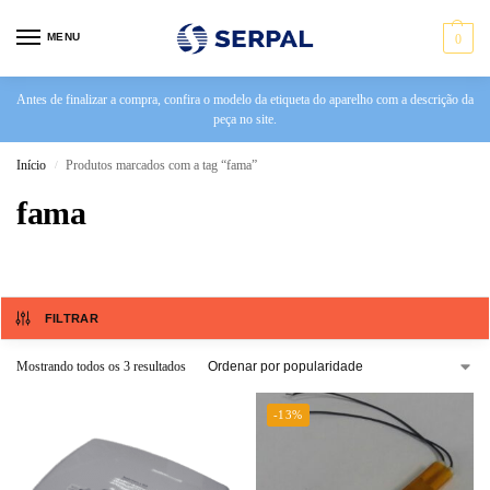
MENU
0
Antes de finalizar a compra, confira o modelo da etiqueta do aparelho com a descrição da
peça no site.
Início
Produtos marcados com a tag “fama”
/
fama
FILTRAR
Mostrando todos os 3 resultados
-13%