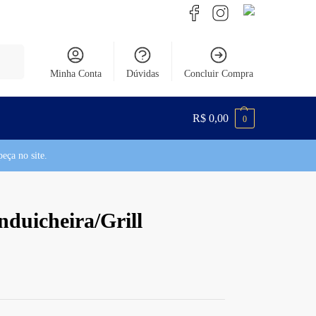
uisar
Minha Conta
Dúvidas
Concluir Compra
R$
0,00
0
eça no site.
duicheira/Grill