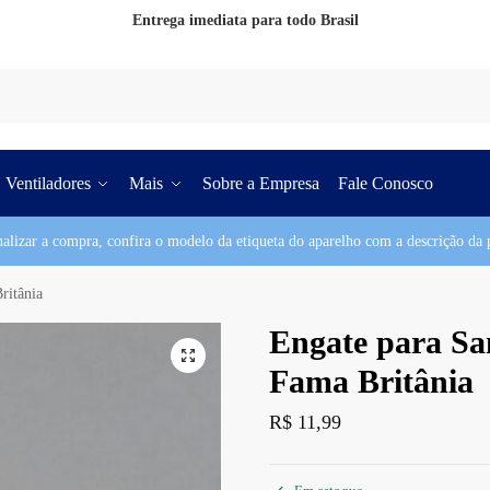
Entrega imediata para todo Brasil
Pesq
Ventiladores
Mais
Sobre a Empresa
Fale Conosco
nalizar a compra, confira o modelo da etiqueta do aparelho com a descrição da p
ritânia
Engate para San
Fama Britânia
R$
11,99