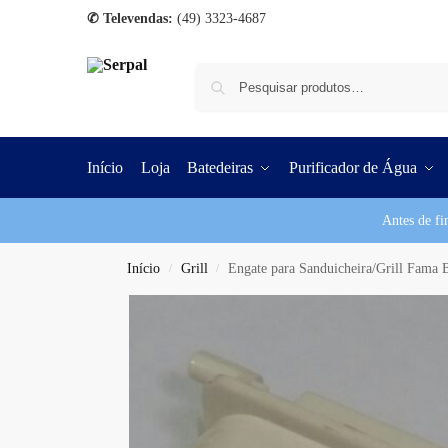
✆ Televendas:
(49) 3323-4687
Início
Loja
Batedeiras
Purificador de Água
Antes de fi
Início
Grill
Engate para Sanduicheira/Grill Fama B
/
/