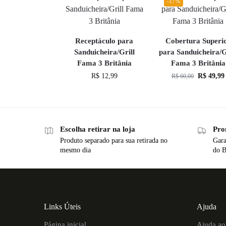
-17%
Receptáculo para
Cobertura Superi
Sanduicheira/Grill
para Sanduicheira/G
Fama 3 Britânia
Fama 3 Britânia
R$
12,99
R$
49,99
R$
60,00
Escolha retirar na loja
Pro
Produto separado para sua retirada no
Gara
mesmo dia
do B
Links Úteis
Ajuda
Página inicial
Ajuda ao 