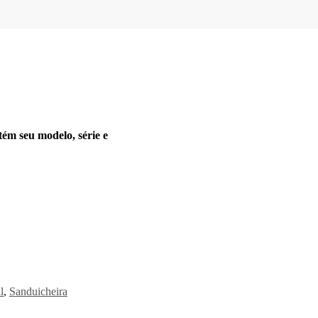
tém seu modelo, série e
l
,
Sanduicheira