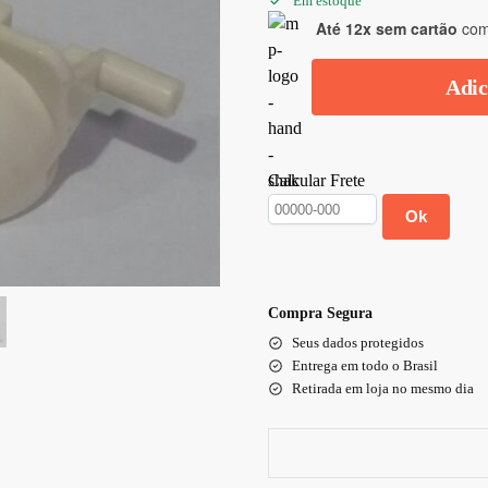
Em estoque
Até 12x sem cartão
com 
Adic
Calcular Frete
Ok
Compra Segura
Seus dados protegidos
Entrega em todo o Brasil
Retirada em loja no mesmo dia