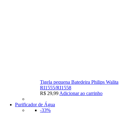
Tigela pequena Batedeira Philips Walita
RI1555/RI1558
R$
29,99
Adicionar ao carrinho
Purificador de Água
-33%