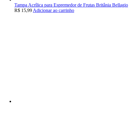
Tampa Acrílica para Espremedor de Frutas Britânia Bellagio
R$
15,99
Adicionar ao carrinho