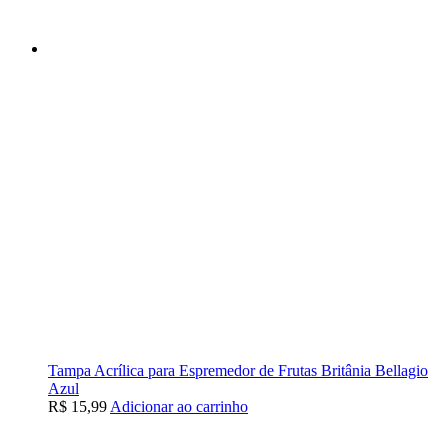
Tampa Acrílica para Espremedor de Frutas Britânia Bellagio
Azul
R$
15,99
Adicionar ao carrinho