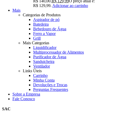
R$ 140,00.
R$
129,99
O preço atual é:
R$ 129,99.
Adicionar ao carrinho
Mais
Categorias de Produtos
Aspirador de pó
Batedeira
Bebedouro de Água
Ferro a Vapor
Grill
Mais Categorias
Liquidificador
Multiprocessador de Alimentos
Purificador de Água
Sanduicheira
Ventilador
Links Úteis
Carrinho
Minha Conta
Devoluções e Trocas
Perguntas Frequentes
Sobre a Empresa
Fale Conosco
SAC