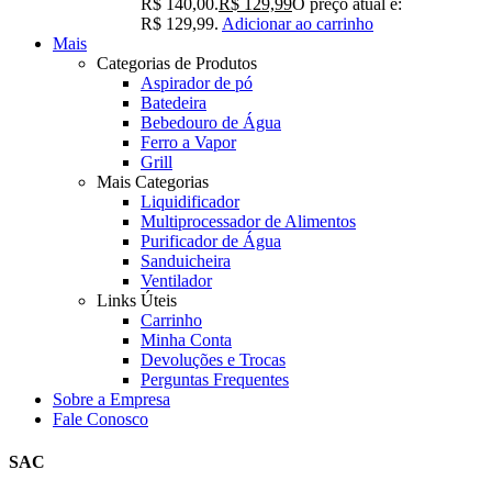
R$ 140,00.
R$
129,99
O preço atual é:
R$ 129,99.
Adicionar ao carrinho
Mais
Categorias de Produtos
Aspirador de pó
Batedeira
Bebedouro de Água
Ferro a Vapor
Grill
Mais Categorias
Liquidificador
Multiprocessador de Alimentos
Purificador de Água
Sanduicheira
Ventilador
Links Úteis
Carrinho
Minha Conta
Devoluções e Trocas
Perguntas Frequentes
Sobre a Empresa
Fale Conosco
SAC