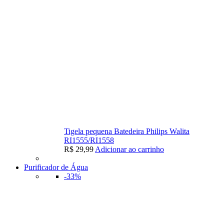
Tigela pequena Batedeira Philips Walita
RI1555/RI1558
R$
29,99
Adicionar ao carrinho
Purificador de Água
-33%