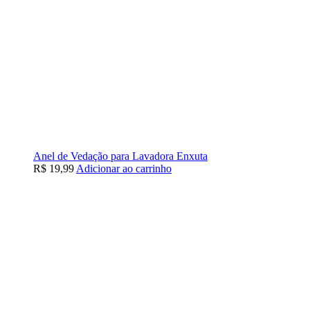
Anel de Vedação para Lavadora Enxuta
R$
19,99
Adicionar ao carrinho