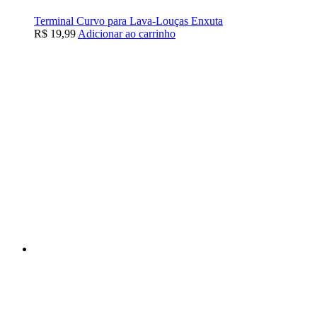
Terminal Curvo para Lava-Louças Enxuta
R$
19,99
Adicionar ao carrinho