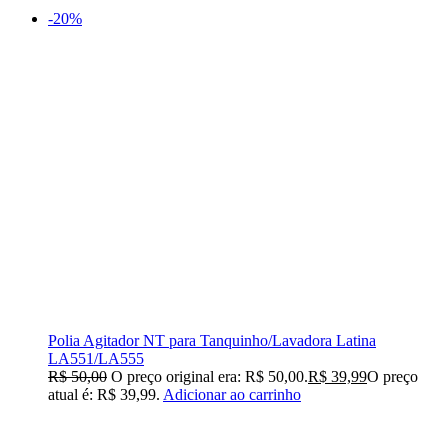
-20%
Polia Agitador NT para Tanquinho/Lavadora Latina
LA551/LA555
R$
50,00
O preço original era: R$ 50,00.
R$
39,99
O preço
atual é: R$ 39,99.
Adicionar ao carrinho