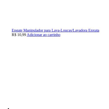
Engate Manipulador para Lava-Louças/Lavadora Enxuta
R$
10,99
Adicionar ao carrinho