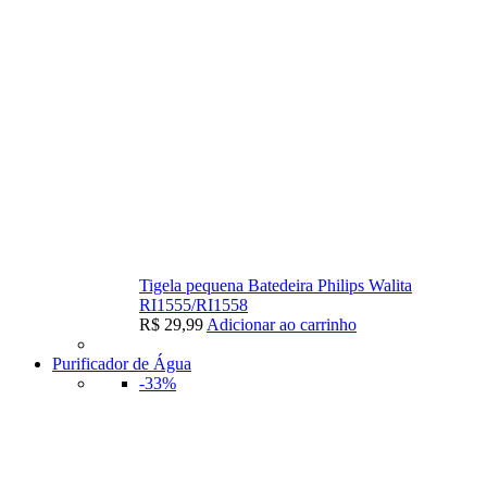
Tigela pequena Batedeira Philips Walita
RI1555/RI1558
R$
29,99
Adicionar ao carrinho
Purificador de Água
-33%