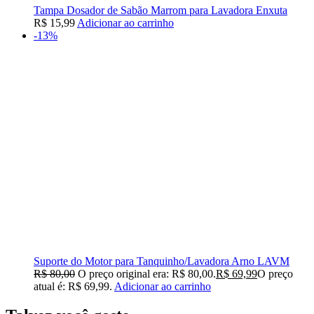
Tampa Dosador de Sabão Marrom para Lavadora Enxuta
R$
15,99
Adicionar ao carrinho
-13%
Suporte do Motor para Tanquinho/Lavadora Arno LAVM
R$
80,00
O preço original era: R$ 80,00.
R$
69,99
O preço
atual é: R$ 69,99.
Adicionar ao carrinho