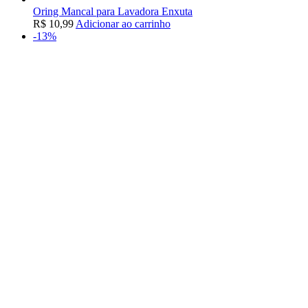
Oring Mancal para Lavadora Enxuta
R$
10,99
Adicionar ao carrinho
-13%