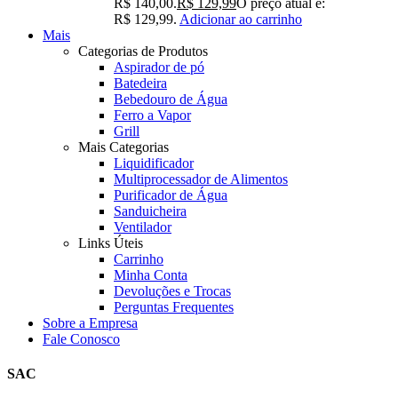
R$ 140,00.
R$
129,99
O preço atual é:
R$ 129,99.
Adicionar ao carrinho
Mais
Categorias de Produtos
Aspirador de pó
Batedeira
Bebedouro de Água
Ferro a Vapor
Grill
Mais Categorias
Liquidificador
Multiprocessador de Alimentos
Purificador de Água
Sanduicheira
Ventilador
Links Úteis
Carrinho
Minha Conta
Devoluções e Trocas
Perguntas Frequentes
Sobre a Empresa
Fale Conosco
SAC