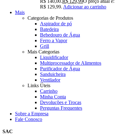
R$ 140,00.
R$
129,99
O preço atual é:
R$ 129,99.
Adicionar ao carrinho
Mais
Categorias de Produtos
Aspirador de pó
Batedeira
Bebedouro de Água
Ferro a Vapor
Grill
Mais Categorias
Liquidificador
Multiprocessador de Alimentos
Purificador de Água
Sanduicheira
Ventilador
Links Úteis
Carrinho
Minha Conta
Devoluções e Trocas
Perguntas Frequentes
Sobre a Empresa
Fale Conosco
SAC