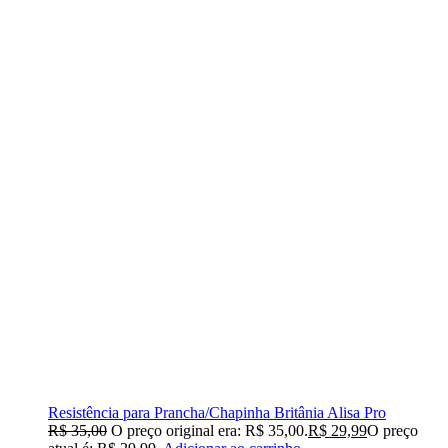
Resistência para Prancha/Chapinha Britânia Alisa Pro
R$
35,00
O preço original era: R$ 35,00.
R$
29,99
O preço