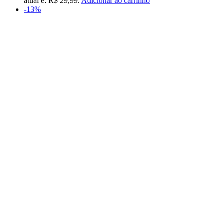
atual é: R$ 29,99.
Adicionar ao carrinho
-13%