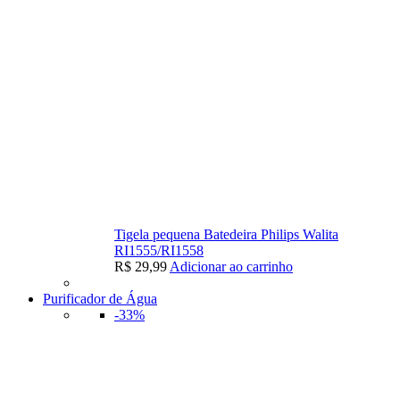
Tigela pequena Batedeira Philips Walita
RI1555/RI1558
R$
29,99
Adicionar ao carrinho
Purificador de Água
-33%