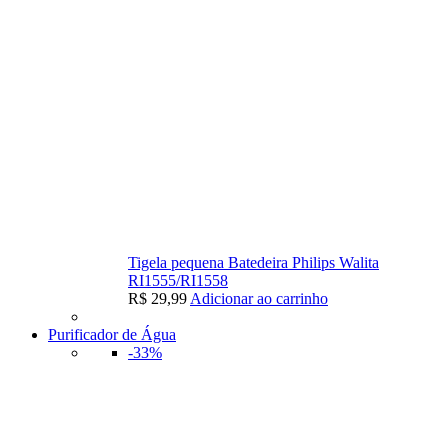
Tigela pequena Batedeira Philips Walita
RI1555/RI1558
R$
29,99
Adicionar ao carrinho
Purificador de Água
-33%