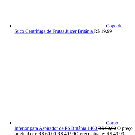
Copo de
Suco Centrífuga de Frutas Juicer Britânia
R$
19,99
Corpo
Inferior para Aspirador de Pó Britânia 1460
R$
60,00
O preço
original era: R$ 60,00.
R$
49,99
O preço atual é: R$ 49,99.