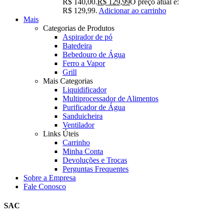
R$ 140,00.
R$
129,99
O preço atual é:
R$ 129,99.
Adicionar ao carrinho
Mais
Categorias de Produtos
Aspirador de pó
Batedeira
Bebedouro de Água
Ferro a Vapor
Grill
Mais Categorias
Liquidificador
Multiprocessador de Alimentos
Purificador de Água
Sanduicheira
Ventilador
Links Úteis
Carrinho
Minha Conta
Devoluções e Trocas
Perguntas Frequentes
Sobre a Empresa
Fale Conosco
SAC