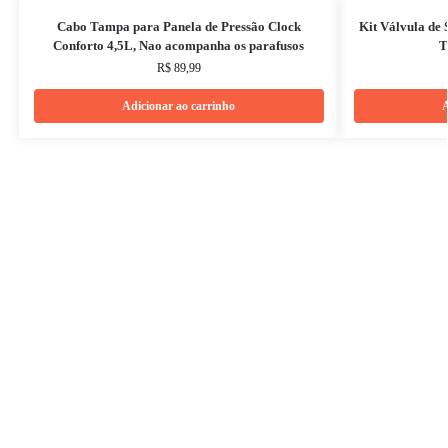
Cabo Tampa para Panela de Pressão Clock
Kit Válvula de
Conforto 4,5L, Nao acompanha os parafusos
T
R$
89,99
Adicionar ao carrinho
A