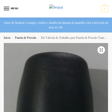
MENU
0
Antes de finalizar a compra, confira o modelo da etiqueta do aparelho com a descrição da
peça no site.
Início
Panela de Pressão
Kit Válvula de Trabalho para Panela de Pressão Tramontina Vancouver
/
/