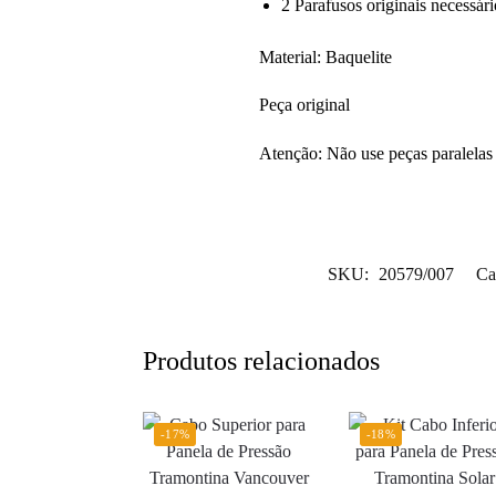
2 Parafusos originais necessári
Material: Baquelite
Peça original
Atenção: Não use peças paralelas 
SKU:
20579/007
Ca
Produtos relacionados
-17%
-18%