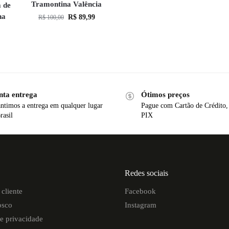
Tramontina Valência
a de
na
R$
89,99
R$
100,00
nta entrega
Ótimos preços
ntimos a entrega em qualquer lugar
Pague com Cartão de Crédito,
rasil
PIX
Redes sociais
cliente
Facebook
osco
Instagram
de privacidade