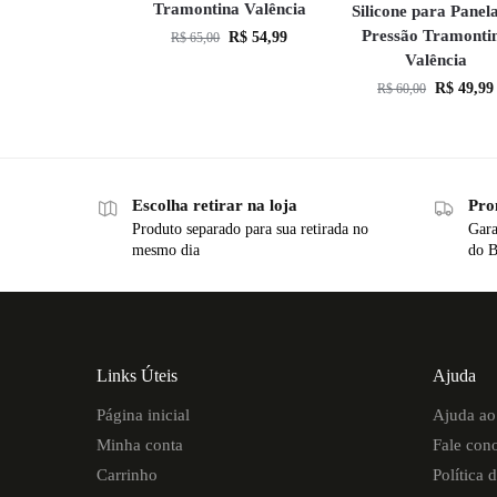
Tramontina Valência
Silicone para Panel
Pressão Tramonti
R$
54,99
R$
65,00
Valência
R$
49,99
R$
60,00
Escolha retirar na loja
Pro
Produto separado para sua retirada no
Gara
mesmo dia
do B
Links Úteis
Ajuda
Página inicial
Ajuda ao 
Minha conta
Fale con
Carrinho
Política 