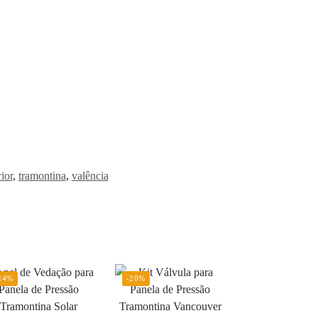
ior
,
tramontina
,
valência
14%
-20%