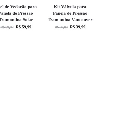
el de Vedação para
Kit Válvula para
Panela de Pressão
Panela de Pressão
Tramontina Solar
Tramontina Vancouver
R$
59,99
R$
39,99
R$
69,99
R$
50,00