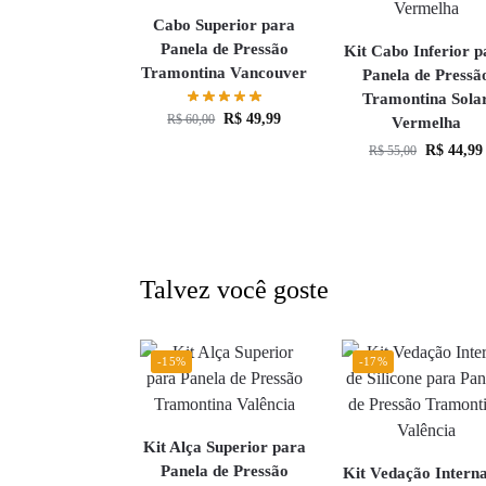
Cabo Superior para
Panela de Pressão
Kit Cabo Inferior p
Tramontina Vancouver
Panela de Pressã
Tramontina Sola
R$
49,99
R$
60,00
Vermelha
R$
44,99
R$
55,00
Talvez você goste
-15%
-17%
Kit Alça Superior para
Panela de Pressão
Kit Vedação Intern