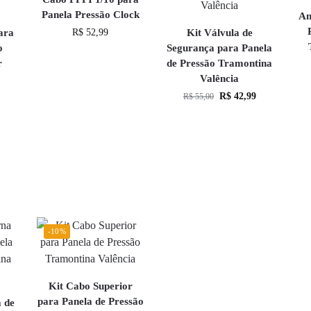
Panela Pressão Clock
An
ara
R$
52,99
Kit Válvula de
o
Segurança para Panela
r
de Pressão Tramontina
Valência
R$
42,99
R$
55,00
-10%
Kit Cabo Superior
para Panela de Pressão
a de