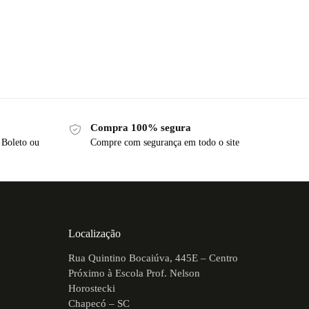
Compra 100% segura
 Boleto ou
Compre com segurança em todo o site
Localização
Rua Quintino Bocaiúva, 445E – Centro
Próximo à Escola Prof. Nelson
Horostecki
Chapecó – SC