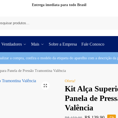
Entrega imediata para todo Brasil
Pesq
Ventiladores
Mais
Sobre a Empresa
Fale Conosco
nalizar a compra, confira o modelo da etiqueta do aparelho com a descrição da p
 para Panela de Pressão Tramontina Valência
Oferta!
Kit Alça Superi
Panela de Pres
Valência
R$
139,90
R$
150,00
-7%