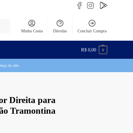
uisar
Minha Conta
Dúvidas
Concluir Compra
R$
0,00
0
eça no site.
or Direita para
são Tramontina