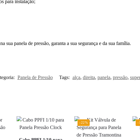
os para instalação;
na sua panela de pressão, garanta a sua segurança e da sua família.
tegoria:
Panela de Pressão
Tags:
alça
,
direita
,
panela
,
pressão
,
super
-22%
-
Cabo PPFI 1/10 para