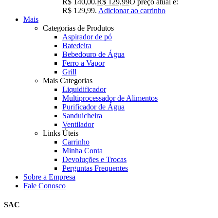
R$ 140,00.
R$
129,99
O preço atual é:
R$ 129,99.
Adicionar ao carrinho
Mais
Categorias de Produtos
Aspirador de pó
Batedeira
Bebedouro de Água
Ferro a Vapor
Grill
Mais Categorias
Liquidificador
Multiprocessador de Alimentos
Purificador de Água
Sanduicheira
Ventilador
Links Úteis
Carrinho
Minha Conta
Devoluções e Trocas
Perguntas Frequentes
Sobre a Empresa
Fale Conosco
SAC