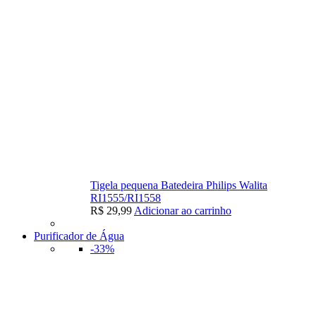
Tigela pequena Batedeira Philips Walita
RI1555/RI1558
R$
29,99
Adicionar ao carrinho
Purificador de Água
-33%