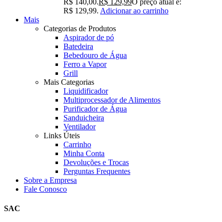
R$ 140,00.
R$
129,99
O preço atual é:
R$ 129,99.
Adicionar ao carrinho
Mais
Categorias de Produtos
Aspirador de pó
Batedeira
Bebedouro de Água
Ferro a Vapor
Grill
Mais Categorias
Liquidificador
Multiprocessador de Alimentos
Purificador de Água
Sanduicheira
Ventilador
Links Úteis
Carrinho
Minha Conta
Devoluções e Trocas
Perguntas Frequentes
Sobre a Empresa
Fale Conosco
SAC