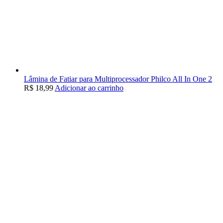
Lâmina de Fatiar para Multiprocessador Philco All In One 2
R$
18,99
Adicionar ao carrinho