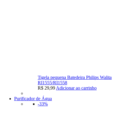
Tigela pequena Batedeira Philips Walita
RI1555/RI1558
R$
29,99
Adicionar ao carrinho
Purificador de Água
-33%