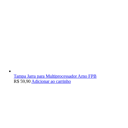
Tampa Jarra para Multiprocessador Arno FPB
R$
59,90
Adicionar ao carrinho