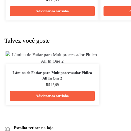
Adicionar ao carrinho
A
Talvez você goste
Lâmina de Fatiar para Multiprocessador Philco
All In One 2
R$
18,99
Adicionar ao carrinho
Escolha retirar na loja