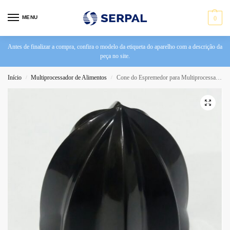
MENU
0
Antes de finalizar a compra, confira o modelo da etiqueta do aparelho com a descrição da
peça no site.
Início
Multiprocessador de Alimentos
Cone do Espremedor para Multiprocessador Philco All In One 2
/
/