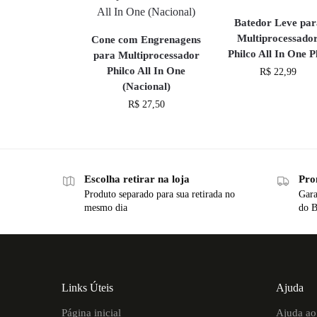
Batedor Leve par
Multiprocessado
Cone com Engrenagens
Philco All In One P
para Multiprocessador
Philco All In One
R$
22,99
(Nacional)
R$
27,50
Escolha retirar na loja
Pro
Produto separado para sua retirada no
Gara
mesmo dia
do B
Links Úteis
Ajuda
Página inicial
Ajuda ao 