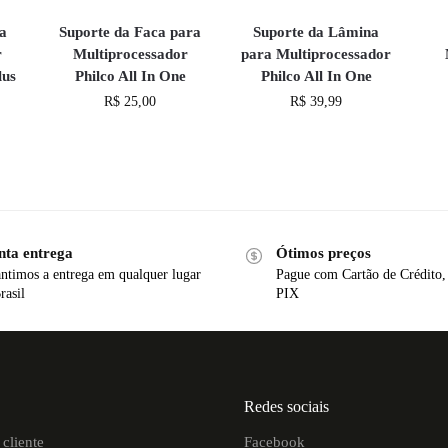
a
Suporte da Faca para
Suporte da Lâmina
r
Multiprocessador
para Multiprocessador
lus
Philco All In One
Philco All In One
R$
25,00
R$
39,99
nta entrega
Ótimos preços
ntimos a entrega em qualquer lugar
Pague com Cartão de Crédito,
rasil
PIX
Redes sociais
cliente
Facebook