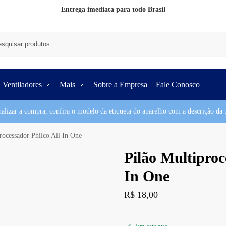
Entrega imediata para todo Brasil
Pesq
Ventiladores
Mais
Sobre a Empresa
Fale Conosco
nalizar a compra, confira o modelo da etiqueta do aparelho com a descrição da p
rocessador Philco All In One
Pilão Multiproc
In One
R$
18,00