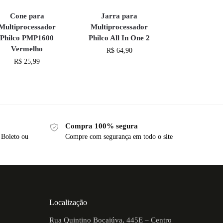
Cone para
Jarra para
Multiprocessador
Multiprocessador
Philco PMP1600
Philco All In One 2
Vermelho
R$
64,90
R$
25,99
Compra 100% segura
 Boleto ou
Compre com segurança em todo o site
Localização
Rua Quintino Bocaiúva, 445E – Centro