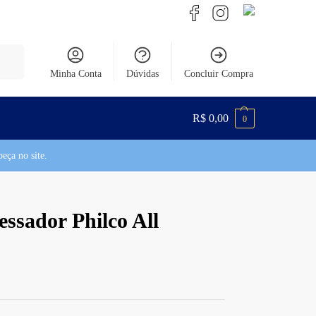
uisar
Minha Conta
Dúvidas
Concluir Compra
R$
0,00
0
eça no site.
essador Philco All