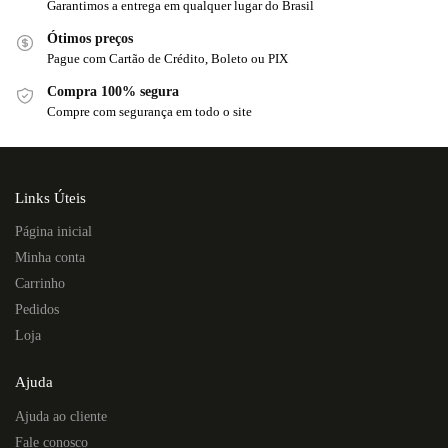
Garantimos a entrega em qualquer lugar do Brasil
Ótimos preços
Pague com Cartão de Crédito, Boleto ou PIX
Compra 100% segura
Compre com segurança em todo o site
Links Úteis
Página inicial
Minha conta
Carrinho
Pedidos
Loja
Ajuda
Ajuda ao cliente
Fale conosco