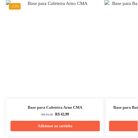
-22%
Base para Cafeteira Arno CMA
Base para Bat
R$
42,99
R$
55,00
Adicionar ao carrinho