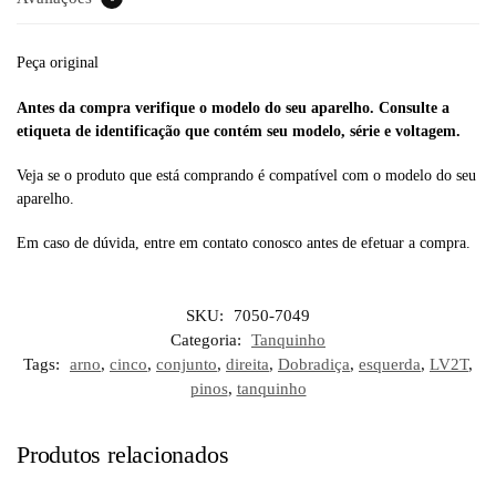
Peça original
Antes da compra verifique o modelo do seu aparelho. Consulte a
etiqueta de identificação que contém seu modelo, série e voltagem.
Veja se o produto que está comprando é compatível com o modelo do seu
aparelho.
Em caso de dúvida, entre em contato conosco antes de efetuar a compra.
SKU:
7050-7049
Categoria:
Tanquinho
Tags:
arno
,
cinco
,
conjunto
,
direita
,
Dobradiça
,
esquerda
,
LV2T
,
pinos
,
tanquinho
Produtos relacionados