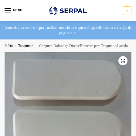
MENU
0
Antes de finalizar a compra, confira o modelo da etiqueta do aparelho com a descrição da
peça no site.
Início
Tanquinho
Conjunto Dobradiça Direita/Esquerda para Tanquinho/Lavadora Arno LV2T
/
/