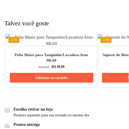
Talvez você goste
-17%
-13%
Polia Maior para Tanquinho/Lavadora Arno
Suporte do Mot
ML60
R$
49,99
R$
60,00
Adicionar ao carrinho
A
Escolha retirar na loja
Produto separado para sua retirada no mesmo dia
Pronta entrega