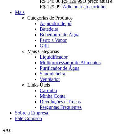
R$ 140,00.
R$
129,99
O preço atual é:
R$ 129,99.
Adicionar ao carrinho
Mais
Categorias de Produtos
Aspirador de pó
Batedeira
Bebedouro de Água
Ferro a Vapor
Grill
Mais Categorias
Liquidificador
Multiprocessador de Alimentos
Purificador de Água
Sanduicheira
Ventilador
Links Úteis
Carrinho
Minha Conta
Devoluções e Trocas
Perguntas Frequentes
Sobre a Empresa
Fale Conosco
SAC