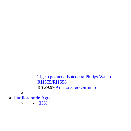
Tigela pequena Batedeira Philips Walita
RI1555/RI1558
R$
29,99
Adicionar ao carrinho
Purificador de Água
-33%