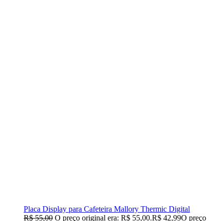
Placa Display para Cafeteira Mallory Thermic Digital
R$
55,00
O preço original era: R$ 55,00.
R$
42,99
O preço