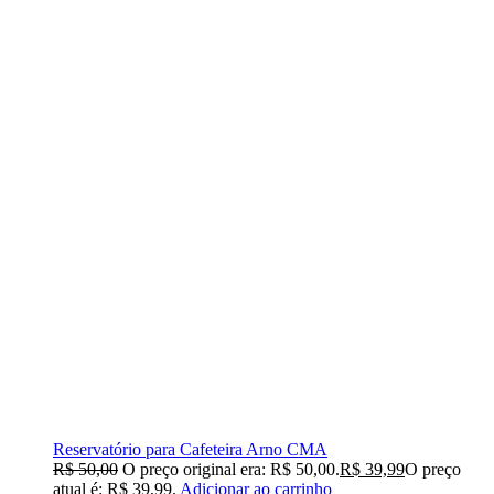
Reservatório para Cafeteira Arno CMA
R$
50,00
O preço original era: R$ 50,00.
R$
39,99
O preço
atual é: R$ 39,99.
Adicionar ao carrinho