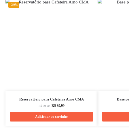
-20%
Reservatório para Cafeteira Arno CMA
Base p
R$
39,99
R$
50,00
Adicionar ao carrinho