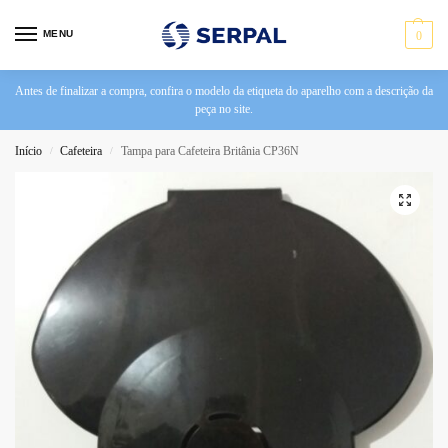
MENU
0
Antes de finalizar a compra, confira o modelo da etiqueta do aparelho com a descrição da
peça no site.
Início
Cafeteira
Tampa para Cafeteira Britânia CP36N
/
/