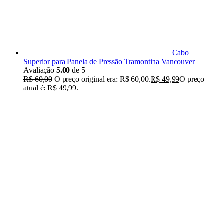
Cabo
Superior para Panela de Pressão Tramontina Vancouver
Avaliação
5.00
de 5
R$
60,00
O preço original era: R$ 60,00.
R$
49,99
O preço
atual é: R$ 49,99.