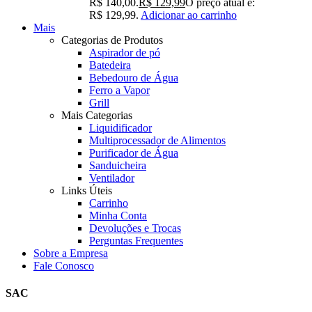
R$ 140,00.
R$
129,99
O preço atual é:
R$ 129,99.
Adicionar ao carrinho
Mais
Categorias de Produtos
Aspirador de pó
Batedeira
Bebedouro de Água
Ferro a Vapor
Grill
Mais Categorias
Liquidificador
Multiprocessador de Alimentos
Purificador de Água
Sanduicheira
Ventilador
Links Úteis
Carrinho
Minha Conta
Devoluções e Trocas
Perguntas Frequentes
Sobre a Empresa
Fale Conosco
SAC