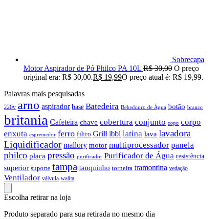
Sobrecapa
Motor Aspirador de Pó Philco PA 10L
R$
30,00
O preço
original era: R$ 30,00.
R$
19,99
O preço atual é: R$ 19,99.
Palavras mais pesquisadas
arno
Batedeira
aspirador
botão
base
220v
branco
Bebedouro de Água
britania
cobertura
conjunto
corpo
Cafeteira
chave
copo
lavadora
ferro
latina
enxuta
Grill
ibbl
filtro
lava
espremedor
Liquidificador
multiprocessador
panela
mallory
motor
philco
pressão
Purificador de Água
placa
resistência
purificador
tampa
tramontina
superior
tanquinho
suporte
torneira
vedação
Ventilador
válvula
walita
Escolha retirar na loja
Produto separado para sua retirada no mesmo dia