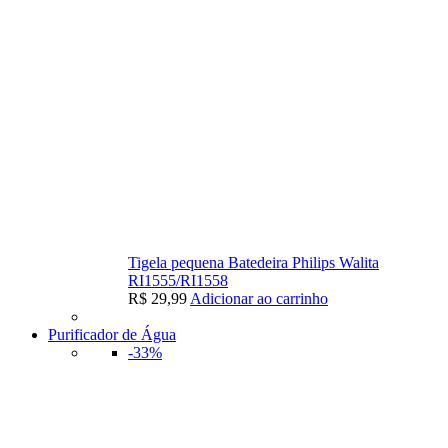
Tigela pequena Batedeira Philips Walita
RI1555/RI1558
R$
29,99
Adicionar ao carrinho
Purificador de Água
-33%