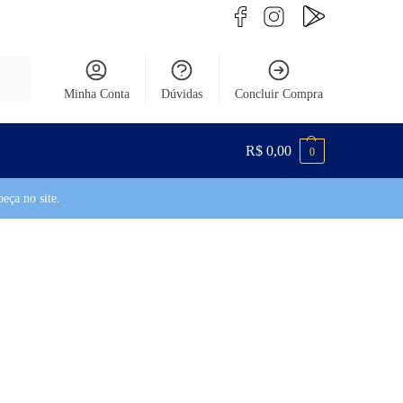
uisar
Minha Conta
Dúvidas
Concluir Compra
R$
0,00
0
eça no site.