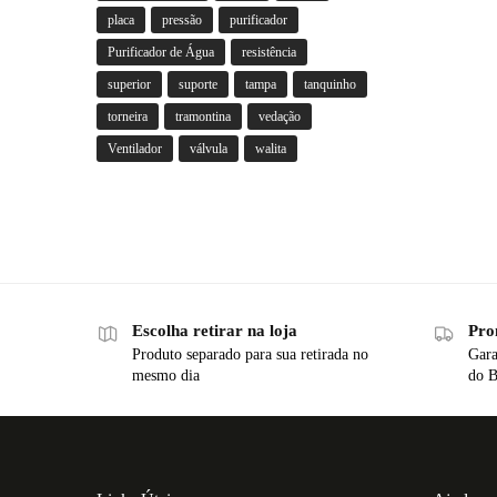
placa
pressão
purificador
Purificador de Água
resistência
superior
suporte
tampa
tanquinho
torneira
tramontina
vedação
Ventilador
válvula
walita
Escolha retirar na loja
Pro
Produto separado para sua retirada no
Gara
mesmo dia
do B