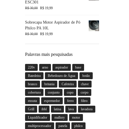
ESC301
R$
30,00
R$
19,99
Sobrecapa Motor Aspirador de Pó
Philco PA 10L
R$
30,00
R$
19,99
Palavras mais pesquisadas
220v
arno
aspirador
base
Batedeira
Bebedouro de Água
botão
branco
britania
Cafeteira
chave
cobertura
conjunto
copo
corpo
enxuta
espremedor
ferro
filtro
Grill
ibbl
latina
lava
lavadora
Liquidificador
mallory
motor
multiprocessador
panela
philco