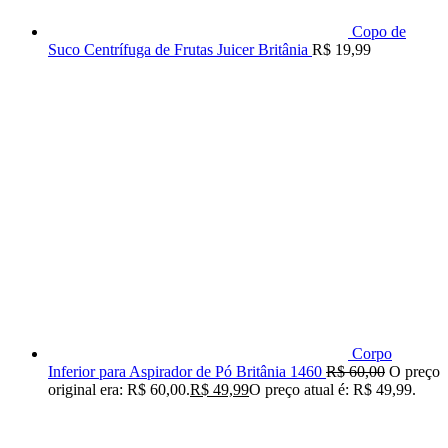
Copo de
Suco Centrífuga de Frutas Juicer Britânia
R$
19,99
Corpo
Inferior para Aspirador de Pó Britânia 1460
R$
60,00
O preço
original era: R$ 60,00.
R$
49,99
O preço atual é: R$ 49,99.