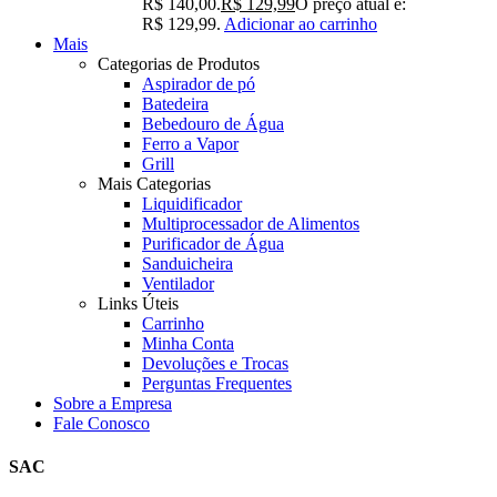
R$ 140,00.
R$
129,99
O preço atual é:
R$ 129,99.
Adicionar ao carrinho
Mais
Categorias de Produtos
Aspirador de pó
Batedeira
Bebedouro de Água
Ferro a Vapor
Grill
Mais Categorias
Liquidificador
Multiprocessador de Alimentos
Purificador de Água
Sanduicheira
Ventilador
Links Úteis
Carrinho
Minha Conta
Devoluções e Trocas
Perguntas Frequentes
Sobre a Empresa
Fale Conosco
SAC