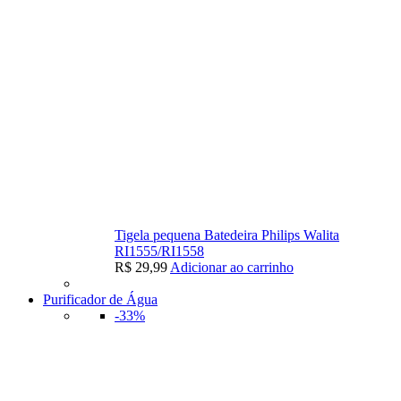
Tigela pequena Batedeira Philips Walita
RI1555/RI1558
R$
29,99
Adicionar ao carrinho
Purificador de Água
-33%