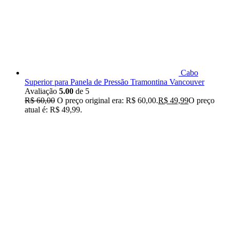
Cabo
Superior para Panela de Pressão Tramontina Vancouver
Avaliação
5.00
de 5
R$
60,00
O preço original era: R$ 60,00.
R$
49,99
O preço
atual é: R$ 49,99.