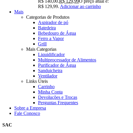
R$ 140,00.
R$
129,99
O preço atual é:
R$ 129,99.
Adicionar ao carrinho
Mais
Categorias de Produtos
Aspirador de pó
Batedeira
Bebedouro de Água
Ferro a Vapor
Grill
Mais Categorias
Liquidificador
Multiprocessador de Alimentos
Purificador de Água
Sanduicheira
Ventilador
Links Úteis
Carrinho
Minha Conta
Devoluções e Trocas
Perguntas Frequentes
Sobre a Empresa
Fale Conosco
SAC