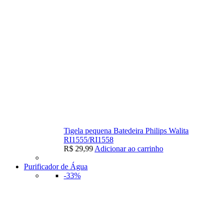
Tigela pequena Batedeira Philips Walita
RI1555/RI1558
R$
29,99
Adicionar ao carrinho
Purificador de Água
-33%