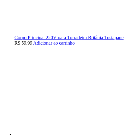
Corpo Principal 220V para Torradeira Britânia Tostapane
R$
59,99
Adicionar ao carrinho