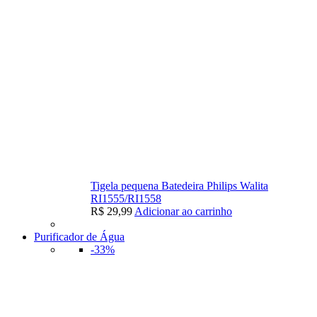
Tigela pequena Batedeira Philips Walita
RI1555/RI1558
R$
29,99
Adicionar ao carrinho
Purificador de Água
-33%