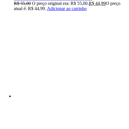
R$
55,00
O preço original era: R$ 55,00.
R$
44,99
O preço
atual é: R$ 44,99.
Adicionar ao carrinho