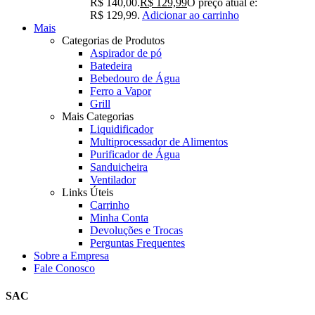
R$ 140,00.
R$
129,99
O preço atual é:
R$ 129,99.
Adicionar ao carrinho
Mais
Categorias de Produtos
Aspirador de pó
Batedeira
Bebedouro de Água
Ferro a Vapor
Grill
Mais Categorias
Liquidificador
Multiprocessador de Alimentos
Purificador de Água
Sanduicheira
Ventilador
Links Úteis
Carrinho
Minha Conta
Devoluções e Trocas
Perguntas Frequentes
Sobre a Empresa
Fale Conosco
SAC