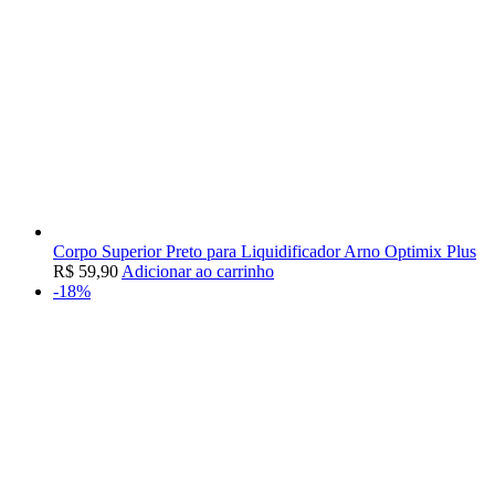
Corpo Superior Preto para Liquidificador Arno Optimix Plus
R$
59,90
Adicionar ao carrinho
-18%