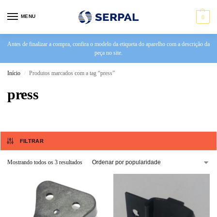
MENU
0
Antes de finalizar a compra, confira o modelo da etiqueta do aparelho com a descrição da
peça no site.
Início
Produtos marcados com a tag “press”
/
press
FILTRAR
Mostrando todos os 3 resultados