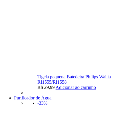
Tigela pequena Batedeira Philips Walita
RI1555/RI1558
R$
29,99
Adicionar ao carrinho
Purificador de Água
-33%