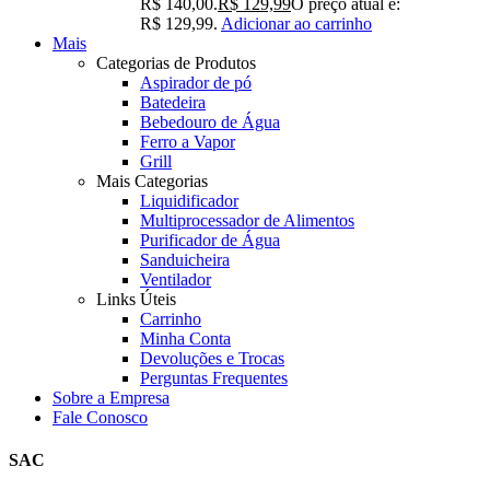
R$ 140,00.
R$
129,99
O preço atual é:
R$ 129,99.
Adicionar ao carrinho
Mais
Categorias de Produtos
Aspirador de pó
Batedeira
Bebedouro de Água
Ferro a Vapor
Grill
Mais Categorias
Liquidificador
Multiprocessador de Alimentos
Purificador de Água
Sanduicheira
Ventilador
Links Úteis
Carrinho
Minha Conta
Devoluções e Trocas
Perguntas Frequentes
Sobre a Empresa
Fale Conosco
SAC