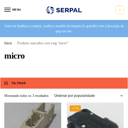
MENU
0
Antes de finalizar a compra, confira o modelo da etiqueta do aparelho com a descrição da
peça no site.
Início
Produtos marcados com a tag “micro”
/
micro
FILTRAR
Mostrando todos os 3 resultados
-17%