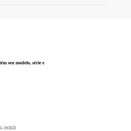
tém seu modelo, série e
r
,
switch