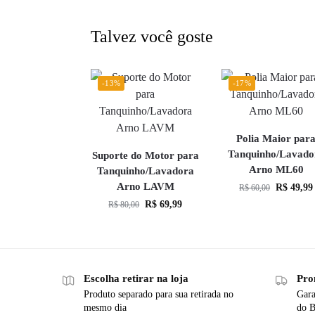
Talvez você goste
-13%
-17%
Polia Maior par
Tanquinho/Lavado
Suporte do Motor para
Arno ML60
Tanquinho/Lavadora
Arno LAVM
R$
49,99
R$
60,00
R$
69,99
R$
80,00
Escolha retirar na loja
Pro
Produto separado para sua retirada no
Gara
mesmo dia
do B