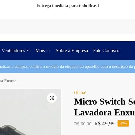
Entrega imediata para todo Brasil
Pesq
Ventiladores
Mais
Sobre a Empresa
Fale Conosco
nalizar a compra, confira o modelo da etiqueta do aparelho com a descrição da p
ra Enxuta
Oferta!
Micro Switch S
Lavadora Enxu
R$
49,99
R$
60,00
-17%