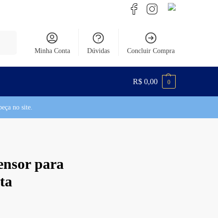
uisar
Minha Conta
Dúvidas
Concluir Compra
R$
0,00
0
eça no site.
ensor para
ta