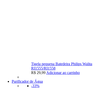
Tigela pequena Batedeira Philips Walita
RI1555/RI1558
R$
29,99
Adicionar ao carrinho
Purificador de Água
-33%