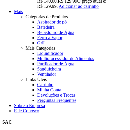
R$ 140,00.
R$
129,99
O preço atual é:
R$ 129,99.
Adicionar ao carrinho
Mais
Categorias de Produtos
Aspirador de pó
Batedeira
Bebedouro de Água
Ferro a Vapor
Grill
Mais Categorias
Liquidificador
Multiprocessador de Alimentos
Purificador de Água
Sanduicheira
Ventilador
Links Úteis
Carrinho
Minha Conta
Devoluções e Trocas
Perguntas Frequentes
Sobre a Empresa
Fale Conosco
SAC