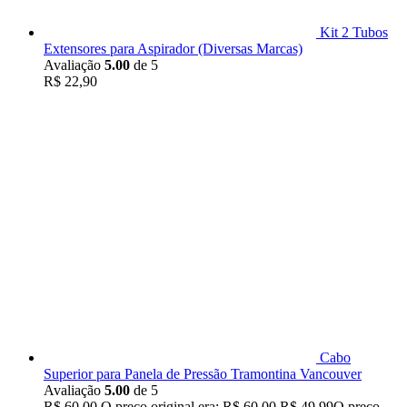
Kit 2 Tubos
Extensores para Aspirador (Diversas Marcas)
Avaliação
5.00
de 5
R$
22,90
Cabo
Superior para Panela de Pressão Tramontina Vancouver
Avaliação
5.00
de 5
R$
60,00
O preço original era: R$ 60,00.
R$
49,99
O preço