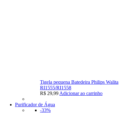
Tigela pequena Batedeira Philips Walita
RI1555/RI1558
R$
29,99
Adicionar ao carrinho
Purificador de Água
-33%