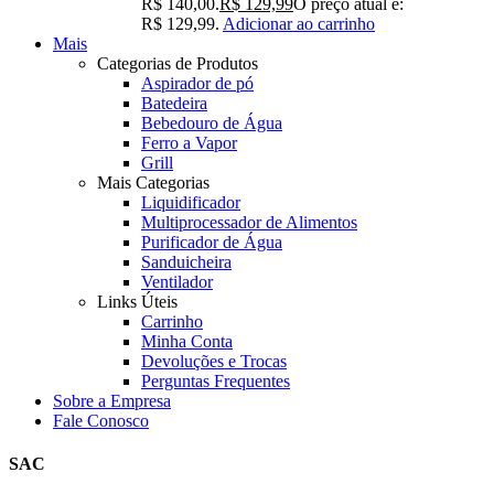
R$ 140,00.
R$
129,99
O preço atual é:
R$ 129,99.
Adicionar ao carrinho
Mais
Categorias de Produtos
Aspirador de pó
Batedeira
Bebedouro de Água
Ferro a Vapor
Grill
Mais Categorias
Liquidificador
Multiprocessador de Alimentos
Purificador de Água
Sanduicheira
Ventilador
Links Úteis
Carrinho
Minha Conta
Devoluções e Trocas
Perguntas Frequentes
Sobre a Empresa
Fale Conosco
SAC