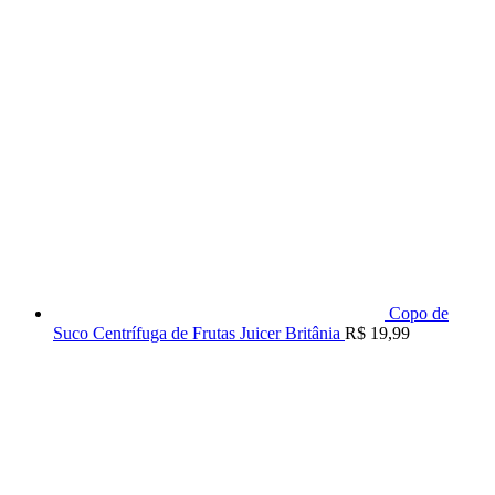
Copo de
Suco Centrífuga de Frutas Juicer Britânia
R$
19,99