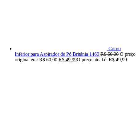
Corpo
Inferior para Aspirador de Pó Britânia 1460
R$
60,00
O preço
original era: R$ 60,00.
R$
49,99
O preço atual é: R$ 49,99.