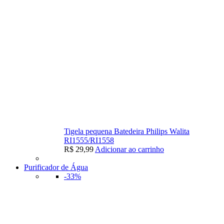
Tigela pequena Batedeira Philips Walita
RI1555/RI1558
R$
29,99
Adicionar ao carrinho
Purificador de Água
-33%