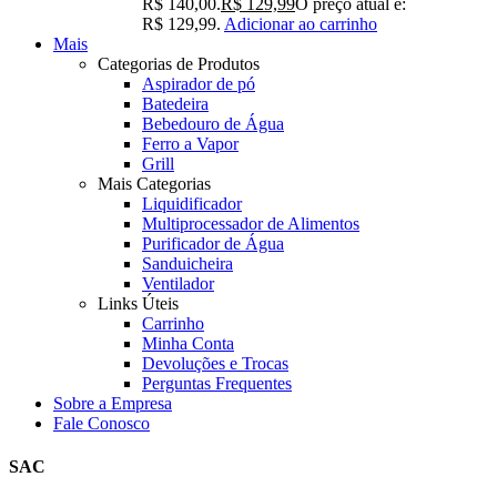
R$ 140,00.
R$
129,99
O preço atual é:
R$ 129,99.
Adicionar ao carrinho
Mais
Categorias de Produtos
Aspirador de pó
Batedeira
Bebedouro de Água
Ferro a Vapor
Grill
Mais Categorias
Liquidificador
Multiprocessador de Alimentos
Purificador de Água
Sanduicheira
Ventilador
Links Úteis
Carrinho
Minha Conta
Devoluções e Trocas
Perguntas Frequentes
Sobre a Empresa
Fale Conosco
SAC