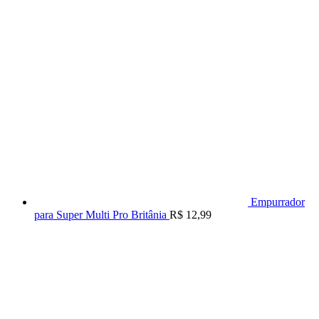
Empurrador
para Super Multi Pro Britânia
R$
12,99