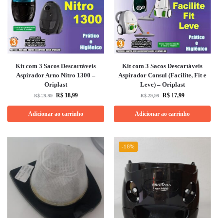
Kit com 3 Sacos Descartáveis
Kit com 3 Sacos Descartáveis
Aspirador Arno Nitro 1300 –
Aspirador Consul (Facilite, Fit e
Oriplast
Leve) – Oriplast
R$
18,99
R$
17,99
R$
29,99
R$
29,99
Adicionar ao carrinho
Adicionar ao carrinho
-18%