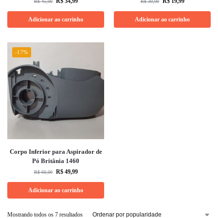
R$
34,99
R$
19,99
R$
45,00
R$
30,00
Adicionar ao carrinho
Adicionar ao carrinho
-17%
Corpo Inferior para Aspirador de
Pó Britânia 1460
R$
49,99
R$
60,00
Adicionar ao carrinho
Mostrando todos os 7 resultados