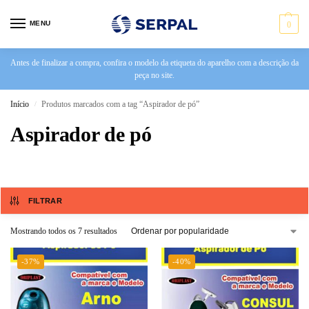
MENU
0
Antes de finalizar a compra, confira o modelo da etiqueta do aparelho com a descrição da
peça no site.
Início
Produtos marcados com a tag “Aspirador de pó”
/
Aspirador de pó
FILTRAR
Mostrando todos os 7 resultados
-37%
-40%