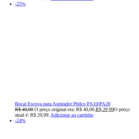
-25%
Bocal Escova para Aspirador Philco PA10/PA20
R$
40,00
O preço original era: R$ 40,00.
R$
29,99
O preço
atual é: R$ 29,99.
Adicionar ao carrinho
-24%