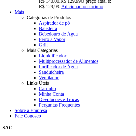
R$ 140,00.
R$
129,99
O preço atual é:
R$ 129,99.
Adicionar ao carrinho
Mais
Categorias de Produtos
Aspirador de pó
Batedeira
Bebedouro de Água
Ferro a Vapor
Grill
Mais Categorias
Liquidificador
Multiprocessador de Alimentos
Purificador de Água
Sanduicheira
Ventilador
Links Úteis
Carrinho
Minha Conta
Devoluções e Trocas
Perguntas Frequentes
Sobre a Empresa
Fale Conosco
SAC