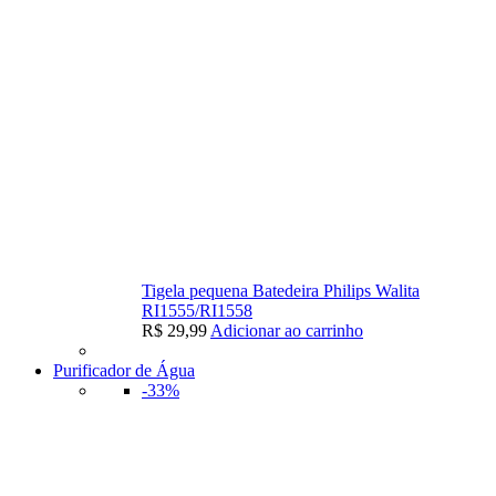
Tigela pequena Batedeira Philips Walita
RI1555/RI1558
R$
29,99
Adicionar ao carrinho
Purificador de Água
-33%