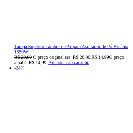
Tampa Superior Tambor de Ar para Aspirador de Pó Britânia
1550W
R$
20,00
O preço original era: R$ 20,00.
R$
14,99
O preço
atual é: R$ 14,99.
Adicionar ao carrinho
-24%