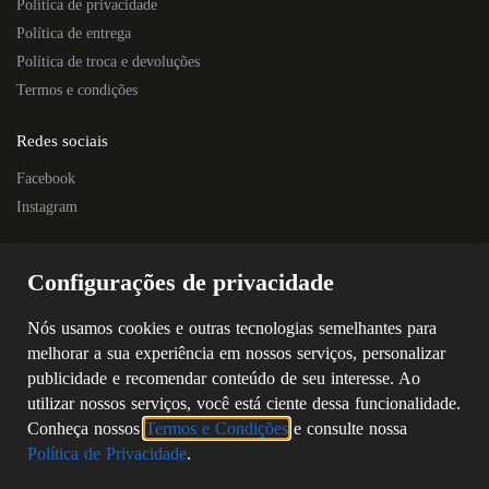
Política de privacidade
Política de entrega
Política de troca e devoluções
Termos e condições
Redes sociais
Facebook
Instagram
Localização
Configurações de privacidade
Rua Quintino Bocaiúva, 445E – Centro
Próximo à Escola Prof. Nelson Horostecki
Nós usamos cookies e outras tecnologias semelhantes para
Chapecó – SC
melhorar a sua experiência em nossos serviços, personalizar
CEP: 89802-250
publicidade e recomendar conteúdo de seu interesse. Ao
(49) 3323-4687
utilizar nossos serviços, você está ciente dessa funcionalidade.
(49) 98805-5869
Conheça nossos
Termos e Condições
e consulte nossa
Política de Privacidade
.
©
2026
SERPAL ELETRO