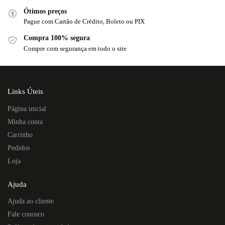
Ótimos preços
Pague com Cartão de Crédito, Boleto ou PIX
Compra 100% segura
Compre com segurança em todo o site
Links Úteis
Página inicial
Minha conta
Carrinho
Pedidos
Loja
Ajuda
Ajuda ao cliente
Fale conosco