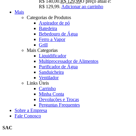
R$ 140,00.
R$
129,99
O preço atual é:
R$ 129,99.
Adicionar ao carrinho
Mais
Categorias de Produtos
Aspirador de pó
Batedeira
Bebedouro de Água
Ferro a Vapor
Grill
Mais Categorias
Liquidificador
Multiprocessador de Alimentos
Purificador de Água
Sanduicheira
Ventilador
Links Úteis
Carrinho
Minha Conta
Devoluções e Trocas
Perguntas Frequentes
Sobre a Empresa
Fale Conosco
SAC