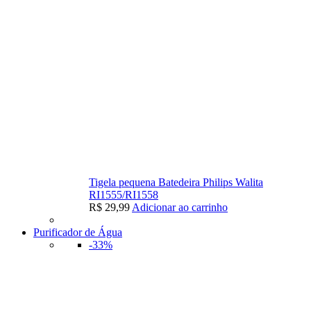
Tigela pequena Batedeira Philips Walita
RI1555/RI1558
R$
29,99
Adicionar ao carrinho
Purificador de Água
-33%