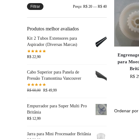
Filtrar
Preço:
R$ 20
—
R$ 40
Produtos melhor avaliados
Kit 2 Tubos Extensores para
Aspirador (Diversas Marcas)
Engrenag
R$
22,90
para Moe
Brit
Cabo Superior para Panela de
R$
2
Pressão Tramontina Vancouver
R$
60,00
R$
49,99
Empurrador para Super Multi Pro
Britânia
R$
12,99
Jarra para Mini Processador Britânia