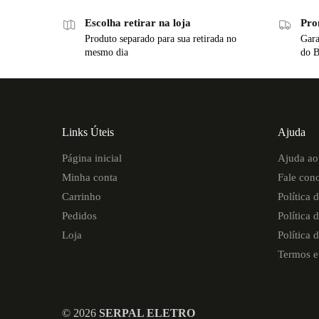
Escolha retirar na loja
Pro
Produto separado para sua retirada no
Gara
mesmo dia
do B
Links Úteis
Ajuda
Página inicial
Ajuda ao 
Minha conta
Fale con
Carrinho
Política 
Pedidos
Política 
Loja
Política 
Termos e
©
2026
SERPAL ELETRO