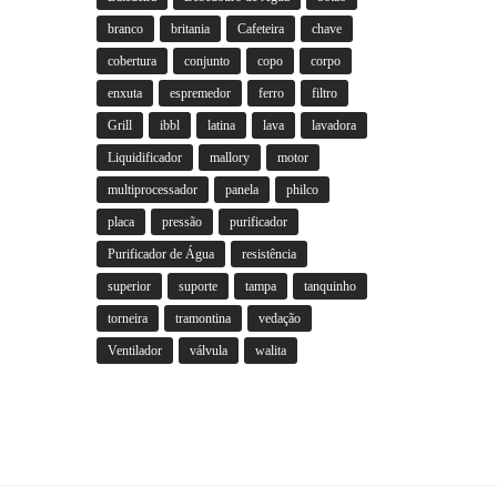
branco
britania
Cafeteira
chave
cobertura
conjunto
copo
corpo
enxuta
espremedor
ferro
filtro
Grill
ibbl
latina
lava
lavadora
Liquidificador
mallory
motor
multiprocessador
panela
philco
placa
pressão
purificador
Purificador de Água
resistência
superior
suporte
tampa
tanquinho
torneira
tramontina
vedação
Ventilador
válvula
walita