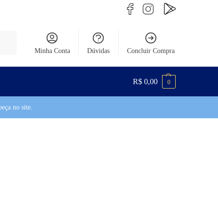
uisar
Minha Conta
Dúvidas
Concluir Compra
R$
0,00
0
eça no site.