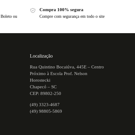
Compra 100% segura
 Boleto ou
Compre com segurança em todo o site
Localização
Rua Quintino Bocaiúva, 445E – Centro
Próximo à Escola Prof. Nelson
Horostecki
Chapecó – SC
CEP: 89802-250
(49) 3323-4687
(49) 98805-5869