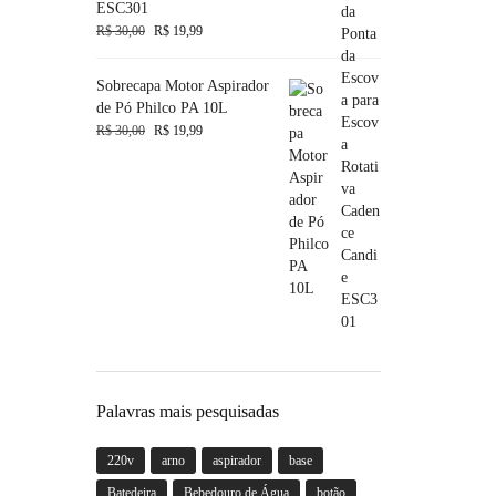
ESC301
R$
30,00
R$
19,99
Sobrecapa Motor Aspirador
de Pó Philco PA 10L
R$
30,00
R$
19,99
Palavras mais pesquisadas
220v
arno
aspirador
base
Batedeira
Bebedouro de Água
botão