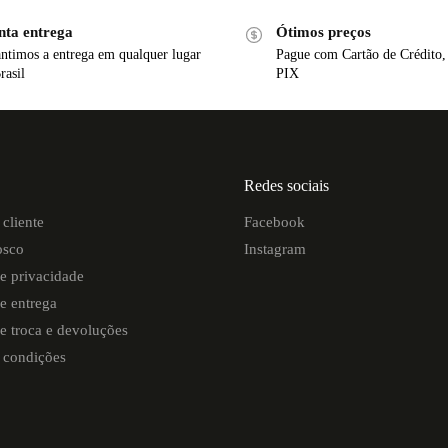
nta entrega
Ótimos preços
ntimos a entrega em qualquer lugar
Pague com Cartão de Crédito,
rasil
PIX
Redes sociais
cliente
Facebook
osco
Instagram
de privacidade
de entrega
de troca e devoluções
 condições