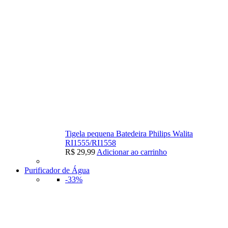
Tigela pequena Batedeira Philips Walita
RI1555/RI1558
R$
29,99
Adicionar ao carrinho
Purificador de Água
-33%