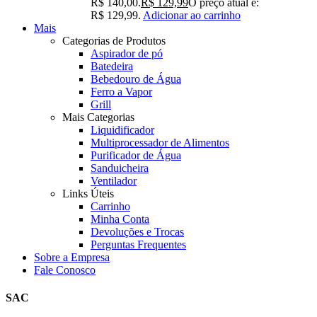
R$ 140,00.
R$
129,99
O preço atual é:
R$ 129,99.
Adicionar ao carrinho
Mais
Categorias de Produtos
Aspirador de pó
Batedeira
Bebedouro de Água
Ferro a Vapor
Grill
Mais Categorias
Liquidificador
Multiprocessador de Alimentos
Purificador de Água
Sanduicheira
Ventilador
Links Úteis
Carrinho
Minha Conta
Devoluções e Trocas
Perguntas Frequentes
Sobre a Empresa
Fale Conosco
SAC