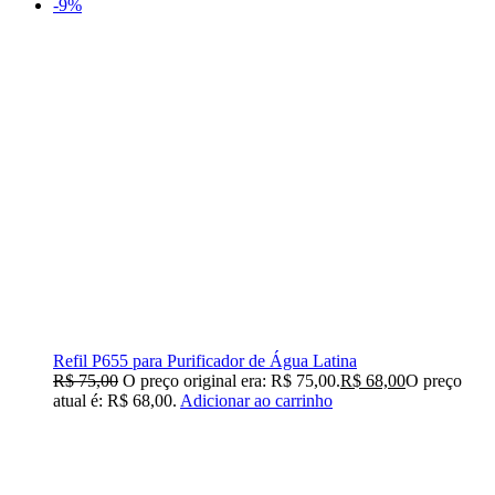
-9%
Refil P655 para Purificador de Água Latina
R$
75,00
O preço original era: R$ 75,00.
R$
68,00
O preço
atual é: R$ 68,00.
Adicionar ao carrinho