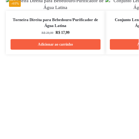
-40%
Torneira Direita para Bebedouro/Purificador de
Conjunto Lent
Água Latina
Ág
R$
17,99
R$
29,99
Adicionar ao carrinho
A