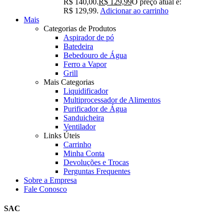
R$ 140,00.
R$
129,99
O preço atual é:
R$ 129,99.
Adicionar ao carrinho
Mais
Categorias de Produtos
Aspirador de pó
Batedeira
Bebedouro de Água
Ferro a Vapor
Grill
Mais Categorias
Liquidificador
Multiprocessador de Alimentos
Purificador de Água
Sanduicheira
Ventilador
Links Úteis
Carrinho
Minha Conta
Devoluções e Trocas
Perguntas Frequentes
Sobre a Empresa
Fale Conosco
SAC