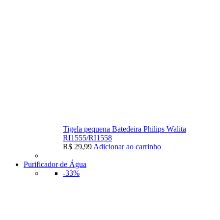
Tigela pequena Batedeira Philips Walita
RI1555/RI1558
R$
29,99
Adicionar ao carrinho
Purificador de Água
-33%